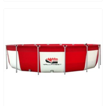
prețuri:
9.619,50 lei
până
la
22.082,50 lei