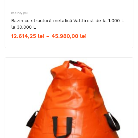
,
bazine
psi
Bazin cu structură metalică Vallfirest de la 1.000 L
la 30.000 L
Interval
12.614,25
lei
–
45.980,00
lei
de
prețuri:
12.614,25 lei
până
la
45.980,00 lei