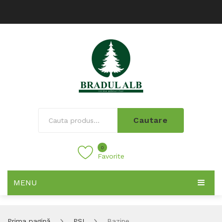
Cautare
0
Favorite
MENU
Prima pagină
PSI
Bazine