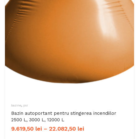
,
bazine
psi
Bazin autoportant pentru stingerea incendiilor
2500 L, 3000 L, 12000 L
Interval
9.619,50
lei
–
22.082,50
lei
de