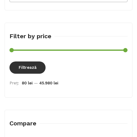
Filter by price
Preț
Preț
Filtrează
min
max
Preț:
80 lei
—
45.980 lei
Compare