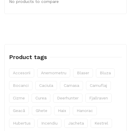
No products to compare
Product tags
Accesorii
Anemometru
Blaser
Bluza
Bocanci
Caciula
Camasa
Camuflaj
Cizme
Curea
Deerhunter
Fjallraven
Geacă
Ghete
Haix
Hanorac
Hubertus
Incendiu
Jacheta
Kestrel