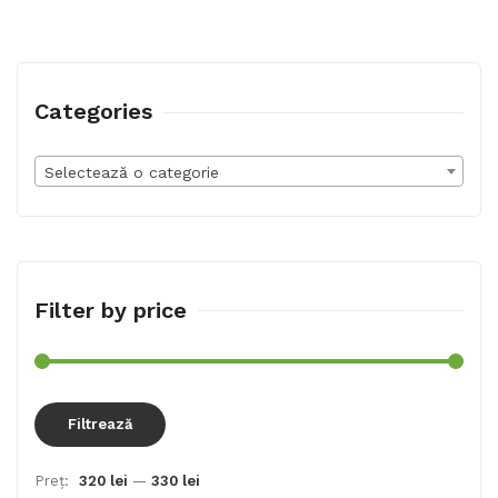
Categories
Selectează o categorie
Filter by price
Preț
Preț
Filtrează
min
max
Preț:
320 lei
—
330 lei