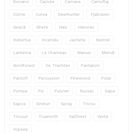
Bocanci
Caciula
Camasa
Camuflaj
Cizme
Curea
Deerhunter
Fjallraven
Geacă
Ghete
Haix
Hanorac
Hubertus
Incendiu
Jacheta
Kestrel
Lanterna
Le Chameau
Manusi
Meindl
Nordforest
Os Trachten
Pantaloni
Pantofi
Percussion
Pinewood
Polar
Pompa
Psi
Pulover
Rucsac
Sapa
Sapca
Sireturi
Spray
Tricou
Tricouri
Truenorth
Vallfirest
Vesta
Vopsea