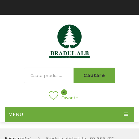
Cautare
0
Favorite
MENU
Prima pagină
Produse etichetate „80-865-01”