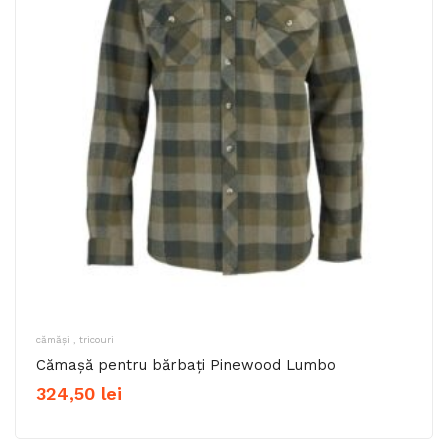
cămăși , tricouri
Cămașă pentru bărbați Pinewood Lumbo
324,50
lei