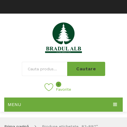
Cautare
0
Favorite
MENU
Prima pagină
Produse etichetate „83-897”