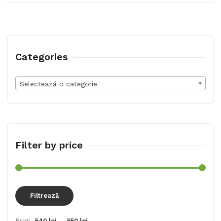
Categories
Selectează o categorie
Filter by price
Preț
Preț
Filtrează
min
max
Preț:
540 lei
—
550 lei