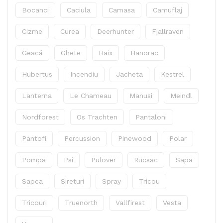
Bocanci
Caciula
Camasa
Camuflaj
Cizme
Curea
Deerhunter
Fjallraven
Geacă
Ghete
Haix
Hanorac
Hubertus
Incendiu
Jacheta
Kestrel
Lanterna
Le Chameau
Manusi
Meindl
Nordforest
Os Trachten
Pantaloni
Pantofi
Percussion
Pinewood
Polar
Pompa
Psi
Pulover
Rucsac
Sapa
Sapca
Sireturi
Spray
Tricou
Tricouri
Truenorth
Vallfirest
Vesta