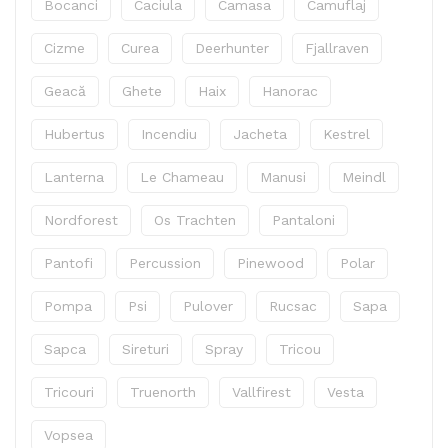
Bocanci
Caciula
Camasa
Camuflaj
Cizme
Curea
Deerhunter
Fjallraven
Geacă
Ghete
Haix
Hanorac
Hubertus
Incendiu
Jacheta
Kestrel
Lanterna
Le Chameau
Manusi
Meindl
Nordforest
Os Trachten
Pantaloni
Pantofi
Percussion
Pinewood
Polar
Pompa
Psi
Pulover
Rucsac
Sapa
Sapca
Sireturi
Spray
Tricou
Tricouri
Truenorth
Vallfirest
Vesta
Vopsea