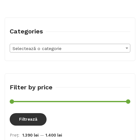
Categories
Selectează o categorie
Filter by price
Preț
Preț
Filtrează
min
max
Preț:
1.390 lei
—
1.400 lei