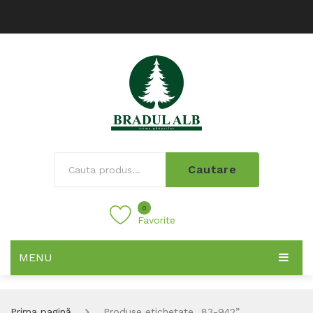
Cautare
0
Favorite
MENU
Prima pagină
Produse etichetate „83-942”