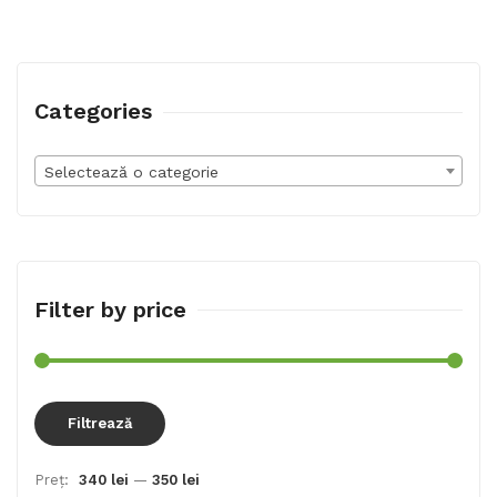
Categories
Selectează o categorie
Filter by price
Preț
Preț
Filtrează
min
max
Preț:
340 lei
—
350 lei