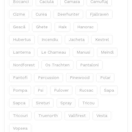
Bocanci
Caciula
Camasa
Camuflaj
Cizme
Curea
Deerhunter
Fjallraven
Geacă
Ghete
Haix
Hanorac
Hubertus
Incendiu
Jacheta
Kestrel
Lanterna
Le Chameau
Manusi
Meindl
Nordforest
Os Trachten
Pantaloni
Pantofi
Percussion
Pinewood
Polar
Pompa
Psi
Pulover
Rucsac
Sapa
Sapca
Sireturi
Spray
Tricou
Tricouri
Truenorth
Vallfirest
Vesta
Vopsea