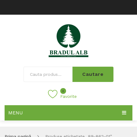
Cautare
0
Favorite
MENU
Prima pagină
Produse etichetate „89-862-01”