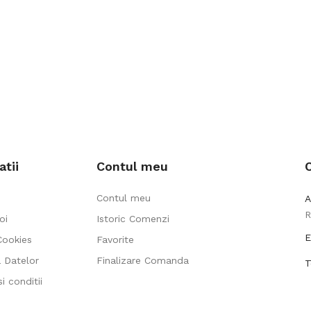
atii
Contul meu
Contul meu
A
R
oi
Istoric Comenzi
E
Cookies
Favorite
a Datelor
Finalizare Comanda
T
i conditii