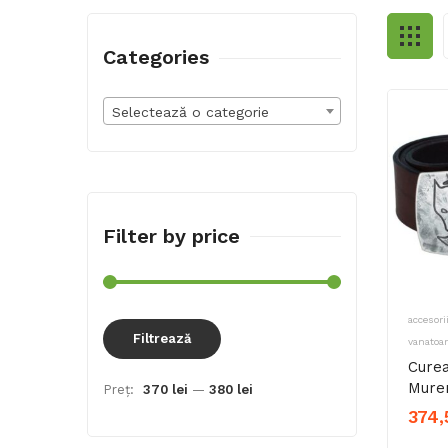
Categories
Selectează o categorie
Filter by price
accesor
Preț
Preț
Filtrează
vanatoar
minim
maxim
Curea
Mure
Preț:
370 lei
—
380 lei
374