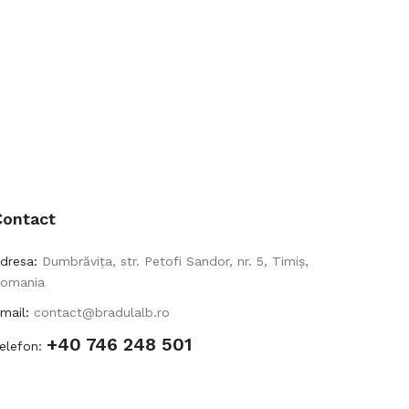
Contact
dresa:
Dumbrăvița, str. Petofi Sandor, nr. 5, Timiș,
omania
mail:
contact@bradulalb.ro
+40 746 248 501
elefon: