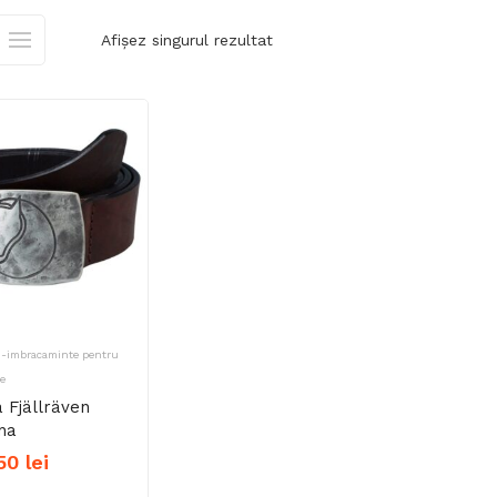
Afișez singurul rezultat
ii-imbracaminte pentru
e
 Fjällräven
na
,50
lei