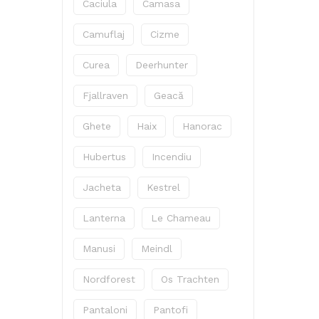
Caciula
Camasa
Camuflaj
Cizme
Curea
Deerhunter
Fjallraven
Geacă
Ghete
Haix
Hanorac
Hubertus
Incendiu
Jacheta
Kestrel
Lanterna
Le Chameau
Manusi
Meindl
Nordforest
Os Trachten
Pantaloni
Pantofi