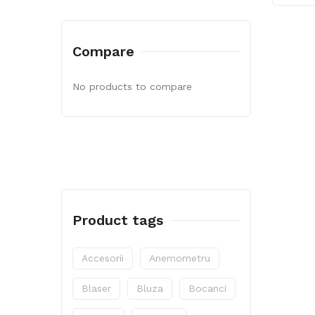
Compare
No products to compare
Product tags
Accesorii
Anemometru
Blaser
Bluza
Bocanci