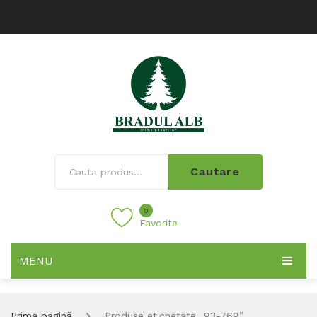
Cautare
0
Favorite
MENU
Prima pagină
Produse etichetate „93-769”