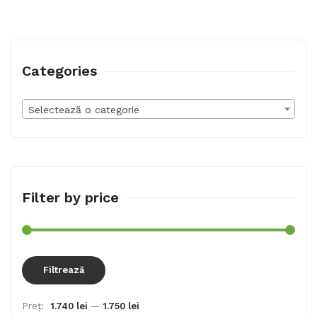
Categories
Selectează o categorie
Filter by price
Preț
Preț
Filtrează
min
max
Preț:
1.740 lei
—
1.750 lei