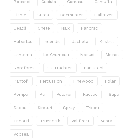
Bocanci
Caciula
Camasa
Camuflaj
Cizme
Curea
Deerhunter
Fjallraven
Geacă
Ghete
Haix
Hanorac
Hubertus
Incendiu
Jacheta
Kestrel
Lanterna
Le Chameau
Manusi
Meindl
Nordforest
Os Trachten
Pantaloni
Pantofi
Percussion
Pinewood
Polar
Pompa
Psi
Pulover
Rucsac
Sapa
Sapca
Sireturi
Spray
Tricou
Tricouri
Truenorth
Vallfirest
Vesta
Vopsea