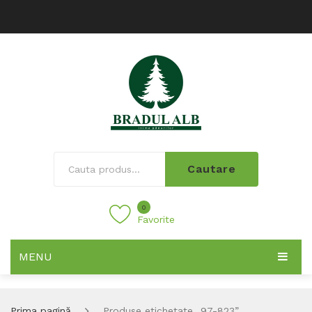
Cautare
0
Favorite
MENU
Prima pagină
Produse etichetate „97-823”