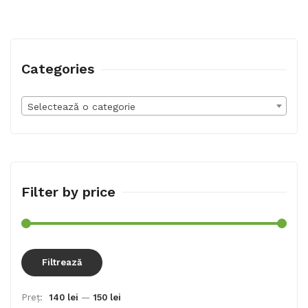
Categories
Selectează o categorie
Filter by price
Preț
Preț
Filtrează
min
max
Preț:
140 lei
—
150 lei