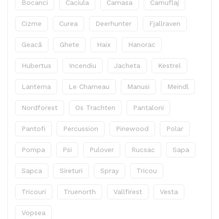
Bocanci
Caciula
Camasa
Camuflaj
Cizme
Curea
Deerhunter
Fjallraven
Geacă
Ghete
Haix
Hanorac
Hubertus
Incendiu
Jacheta
Kestrel
Lanterna
Le Chameau
Manusi
Meindl
Nordforest
Os Trachten
Pantaloni
Pantofi
Percussion
Pinewood
Polar
Pompa
Psi
Pulover
Rucsac
Sapa
Sapca
Sireturi
Spray
Tricou
Tricouri
Truenorth
Vallfirest
Vesta
Vopsea