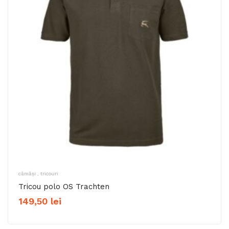
cămăși , tricouri
Tricou polo OS Trachten
149,50
lei