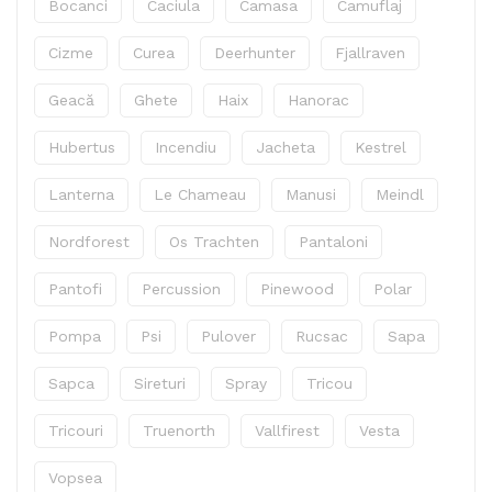
Bocanci
Caciula
Camasa
Camuflaj
Cizme
Curea
Deerhunter
Fjallraven
Geacă
Ghete
Haix
Hanorac
Hubertus
Incendiu
Jacheta
Kestrel
Lanterna
Le Chameau
Manusi
Meindl
Nordforest
Os Trachten
Pantaloni
Pantofi
Percussion
Pinewood
Polar
Pompa
Psi
Pulover
Rucsac
Sapa
Sapca
Sireturi
Spray
Tricou
Tricouri
Truenorth
Vallfirest
Vesta
Vopsea