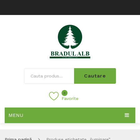
Cautare
0
Favorite
MENU
Prima pagină
Produse etichetate „iluminare”