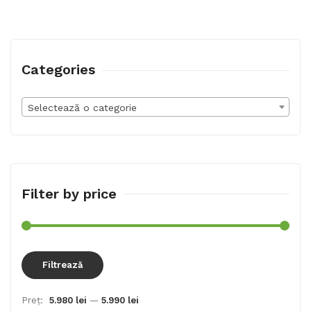
Categories
Selectează o categorie
Filter by price
Preț
Preț
Filtrează
min
max
Preț:
5.980 lei
—
5.990 lei