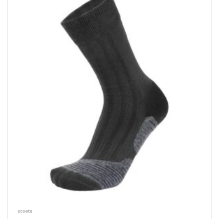
șosete