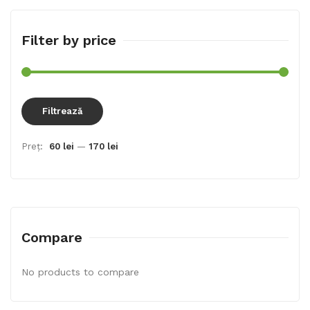
Filter by price
Preț
Preț
Filtrează
min
max
Preț:
60 lei
—
170 lei
Compare
No products to compare