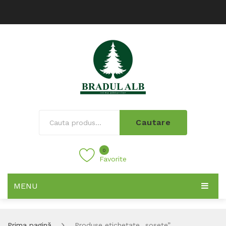
Cautare
0
Favorite
MENU
Prima pagină
Produse etichetate „sosete”