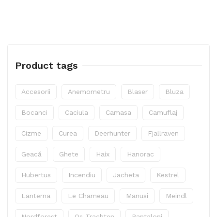
Product tags
Accesorii
Anemometru
Blaser
Bluza
Bocanci
Caciula
Camasa
Camuflaj
Cizme
Curea
Deerhunter
Fjallraven
Geacă
Ghete
Haix
Hanorac
Hubertus
Incendiu
Jacheta
Kestrel
Lanterna
Le Chameau
Manusi
Meindl
Nordforest
Os Trachten
Pantaloni