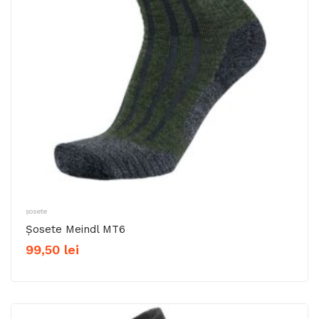
șosete
Șosete Meindl MT6
99,50
lei