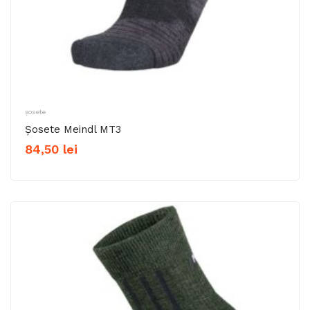
șosete
Șosete Meindl MT3
84,50
lei