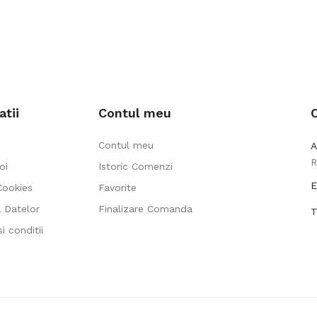
atii
Contul meu
Contul meu
A
R
oi
Istoric Comenzi
E
Cookies
Favorite
a Datelor
Finalizare Comanda
T
i conditii