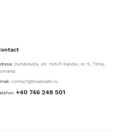
Contact
dresa:
Dumbrăvița, str. Petofi Sandor, nr. 5, Timiș,
omania
mail:
contact@bradulalb.ro
+40 746 248 501
elefon: