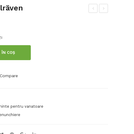
lräven
apc
ure
ă
a
Fjäl
Fjäl
ZI
lrä
lrä
ven
ven
 ÎN COȘ
Hel
ags
Compare
minte pentru vanatoare
enunchiere