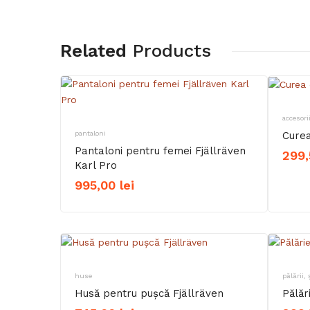
Related
Products
accesori
pantaloni
Curea
Pantaloni pentru femei Fjällräven
299
Karl Pro
995,00
lei
huse
pălării, 
Husă pentru pușcă Fjällräven
Pălăr