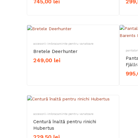
745,00
lei
299
accesorii-imbracaminte pentru vanatoare
Bretele Deerhunter
pantalon
Panta
249,00
lei
Fjäll
995
accesorii-imbracaminte pentru vanatoare
Centură înaltă pentru rinichi
Hubertus
229,50
lei