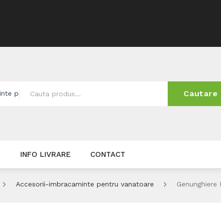
Cautare
inte pentru vanatoare
I
INFO LIVRARE
CONTACT
Accesorii-imbracaminte pentru vanatoare
Genunghiere F