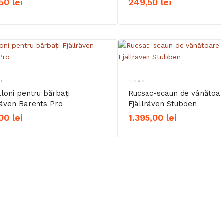
,50
lei
249,50
lei
i
rucsaci
loni pentru bărbați
Rucsac-scaun de vânătoare
räven Barents Pro
Fjällräven Stubben
,00
lei
1.395,00
lei