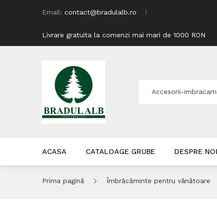
Email:
contact@bradulalb.ro
Livrare gratuita la comenzi mai mari de 1000 RON
Accesorii-imbracam
ACASA
CATALOAGE GRUBE
DESPRE NO
Prima pagină
Îmbrăcăminte pentru vânătoare