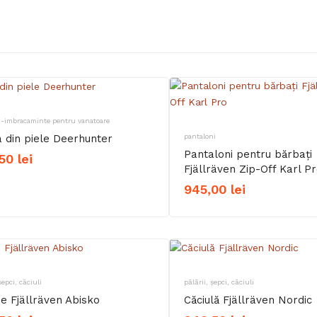
i-imbracaminte pentru vanatoare
 din piele Deerhunter
pantaloni
Pantaloni pentru bărbați
,50
lei
Fjällräven Zip-Off Karl P
945,00
lei
șepci, căciuli
pălării, șepci, căciuli
ie Fjällräven Abisko
Căciulă Fjällräven Nordic