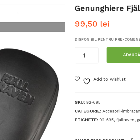
Genunghiere Fjäl
99,50
lei
DISPONIBIL PENTRU PRE-COMEN
Cantitate
ADAUGĂ
Genunghiere
Fjällräven
Add to Wishlist
SKU:
92-695
CATEGORIE:
Accesorii-imbraca
ETICHETE:
,
,
92-695
fjallraven
g