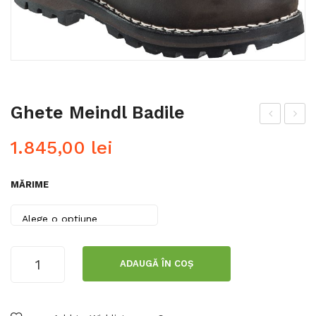
Ghete Meindl Badile
am
het
1.845,00
lei
bie
e
re
de
MĂRIME
(gh
pro
etr
tec
e)
ție
din
Mei
Cantitate
ADAUGĂ ÎN COȘ
Ghete
piel
ndl
Meindl
e
Wo
Badile
Mei
od