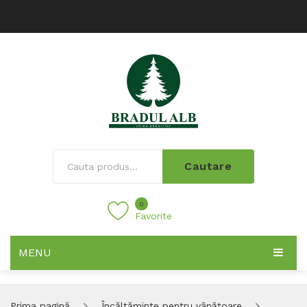
Cautare
0
Favorite
MENU
Prima pagină
Încălțăminte pentru vânătoare