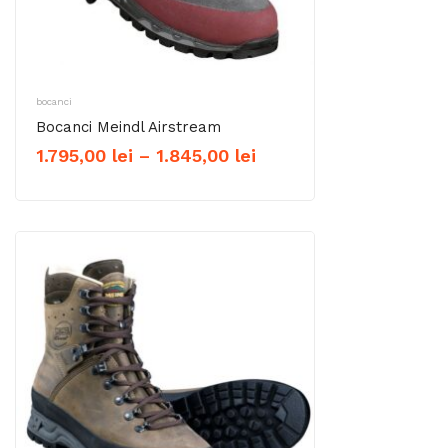
bocanci
Bocanci Meindl Airstream
Interval
1.795,00
lei
–
1.845,00
lei
de
prețuri:
1.795,00 lei
până
la
1.845,00 lei