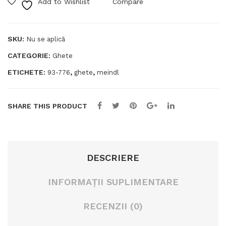
Add to Wishlist
Compare
ndl
wal
Ove
ker
r-
Pro
SKU:
Nu se aplică
Kne
MF
CATEGORIE:
Ghete
e
S
ETICHETE:
,
,
93-776
ghete
meindl
SHARE THIS PRODUCT
DESCRIERE
INFORMAȚII SUPLIMENTARE
RECENZII (0)