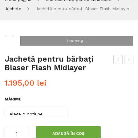
Jachete
Jachetă pentru bărbați Blaser Flash Midlayer
Loading...
Jachetă pentru bărbați
Blaser Flash Midlayer
ach
ăciu
etă
lă
1.195,00
lei
pen
rev
tru
ersi
MĂRIME
băr
bilă
bați
Bla
Bla
ser
ser
Arg
Cantitate
ADAUGĂ ÎN COȘ
Jachetă
Sue
ali