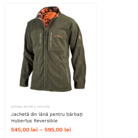
,
jachete
pândă și camuflaj
Jachetă din lână pentru bărbați
Hubertus Reversible
Interval
545,00
lei
–
595,00
lei