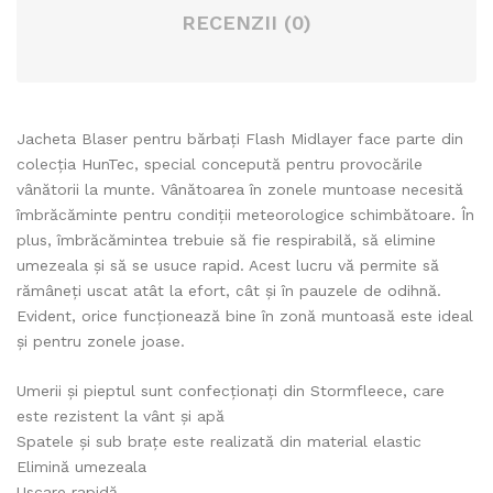
RECENZII (0)
Jacheta Blaser pentru bărbați Flash Midlayer face parte din
colecția HunTec, special concepută pentru provocările
vânătorii la munte. Vânătoarea în zonele muntoase necesită
îmbrăcăminte pentru condiții meteorologice schimbătoare. În
plus, îmbrăcămintea trebuie să fie respirabilă, să elimine
umezeala și să se usuce rapid. Acest lucru vă permite să
rămâneți uscat atât la efort, cât și în pauzele de odihnă.
Evident, orice funcționează bine în zonă muntoasă este ideal
și pentru zonele joase.
Umerii și pieptul sunt confecționați din Stormfleece, care
este rezistent la vânt și apă
Spatele și sub brațe este realizată din material elastic
Elimină umezeala
Uscare rapidă