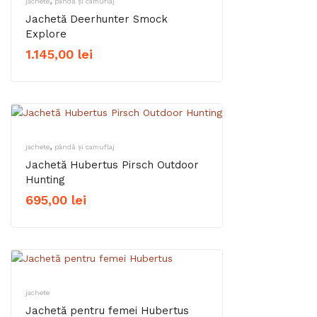
,
jachete
pândă și camuflaj
Jachetă Deerhunter Smock
Explore
1.145,00
lei
,
jachete
pândă și camuflaj
Jachetă Hubertus Pirsch Outdoor
Hunting
695,00
lei
jachete
Jachetă pentru femei Hubertus