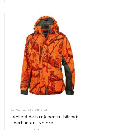
de
prețuri:
545,00 lei
până
la
595,00 lei
,
jachete
pândă și camuflaj
Jachetă de iarnă pentru bărbați
Deerhunter Explore