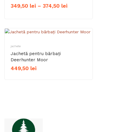
Interval
349,50
lei
–
374,50
lei
de
prețuri:
349,50 lei
până
jachete
la
Jachetă pentru bărbați
374,50 lei
Deerhunter Moor
449,50
lei