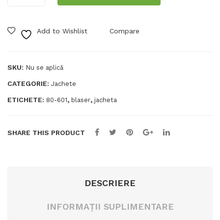
pentru
de
bărbați
Ma
Add to Wishlist
Compare
Blaser
rlo
Flash
Midlayer
SKU:
Nu se aplică
CATEGORIE:
Jachete
ETICHETE:
,
,
80-601
blaser
jacheta
SHARE THIS PRODUCT
DESCRIERE
INFORMAȚII SUPLIMENTARE