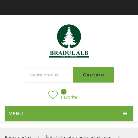
Cautare
0
Favorite
MENU
Prima pagină
Îmbrăcăminte pentru vânătoare