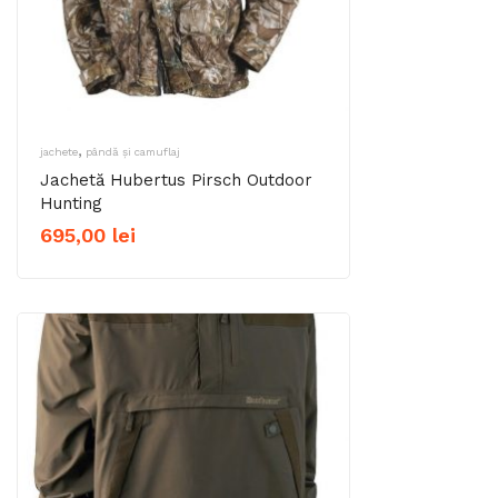
,
jachete
pândă și camuflaj
Jachetă Hubertus Pirsch Outdoor
Hunting
695,00
lei