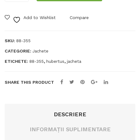
pentru
rar
iu
femei
ea
Vall
Add to Wishlist
Compare
Hubertus
veh
fire
icul
st
SKU:
88-355
elo
1L
CATEGORIE:
Jachete
r
de
ETICHETE:
,
,
88-355
hubertus
jacheta
inte
rve
SHARE THIS PRODUCT
nție
Tac
tica
l
DESCRIERE
Uni
INFORMAȚII SUPLIMENTARE
t 2
Vall