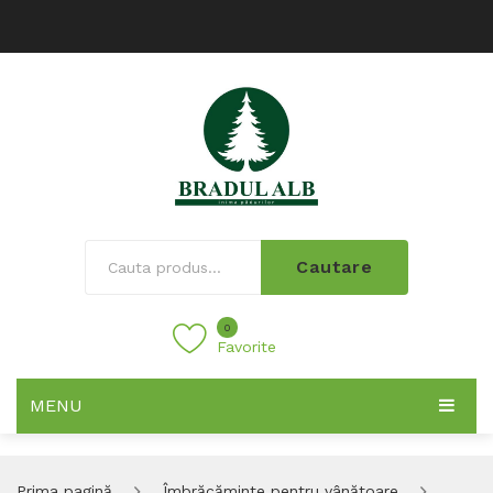
Cautare
0
Favorite
MENU
Prima pagină
Îmbrăcăminte pentru vânătoare