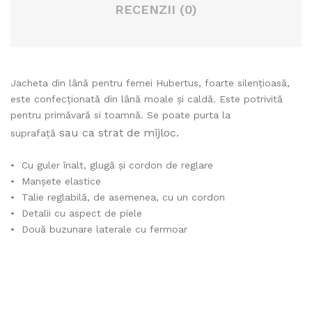
RECENZII (0)
fire
st
Jacheta din lână pentru femei Hubertus, foarte silențioasă,
este confecționată din lână moale și caldă. Este potrivită
pentru primăvară si toamnă. Se poate purta la
sau ca strat de mijloc.
suprafață
• Cu guler înalt, glugă și cordon de reglare
• Manșete elastice
• Talie reglabilă, de asemenea, cu un cordon
• Detalii cu aspect de piele
• Două buzunare laterale cu fermoar