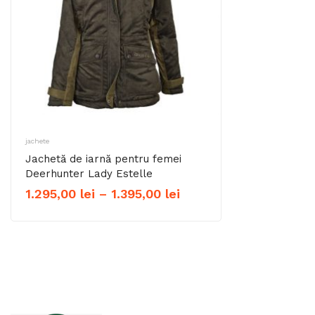
jachete
Jachetă de iarnă pentru femei
Deerhunter Lady Estelle
Interval
1.295,00
lei
–
1.395,00
lei
de
prețuri:
1.295,00 lei
până
la