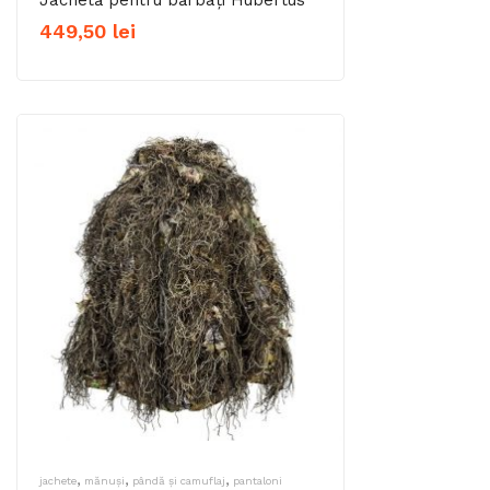
Jachetă pentru bărbați Hubertus
449,50
lei
,
,
,
jachete
mănuși
pândă și camuflaj
pantaloni