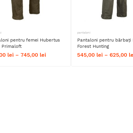
i
pantaloni
loni pentru femei Hubertus
Pantaloni pentru bărbați
 Primaloft
Forest Hunting
Interval
,00
lei
–
745,00
lei
545,00
lei
–
625,00
le
de
prețuri:
695,00 lei
până
la
745,00 lei