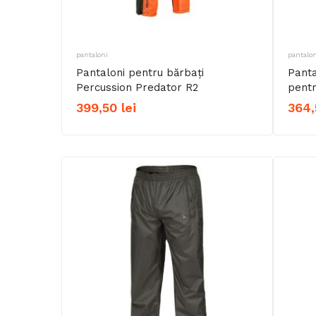
pantaloni
pantalon
Pantaloni pentru bărbați
Panta
Percussion Predator R2
pentr
399,50
lei
364