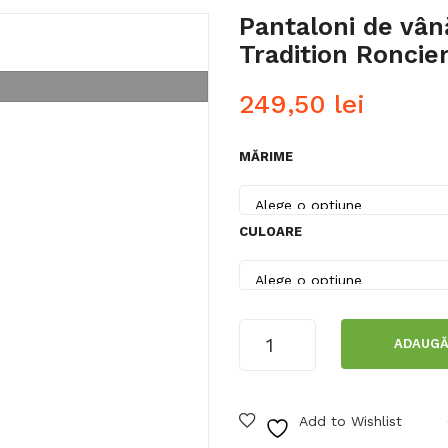
Pantaloni de vân
Tradition Roncie
249,50
lei
MĂRIME
CULOARE
Cantitate
ADAUGĂ
Pantaloni
de
vânătoare
Add to Wishlist
pentru
bărbați