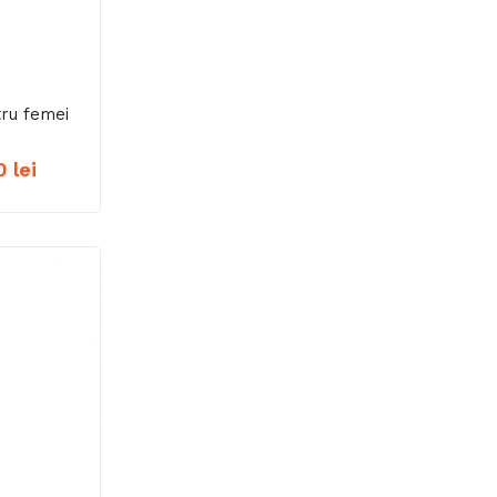
tru femei
Interval
00
lei
de
prețuri:
1.595,00 lei
până
la
1.645,00 lei