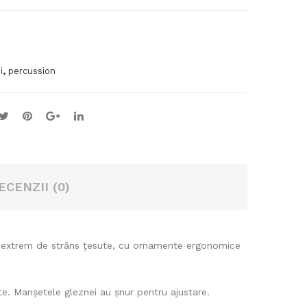
n
,
i
percussion
ECENZII (0)
le extrem de strâns țesute, cu ornamente ergonomice
te. Manșetele gleznei au șnur pentru ajustare.