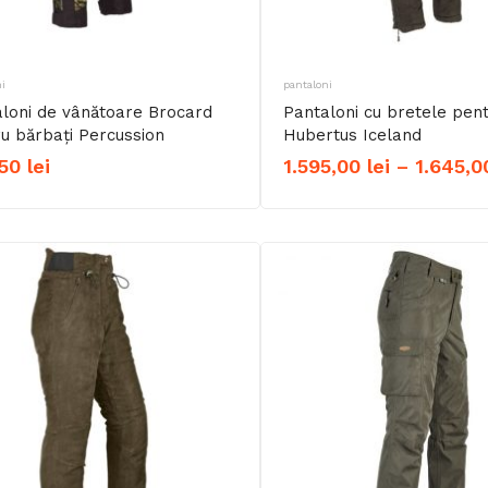
i
pantaloni
loni de vânătoare Brocard
Pantaloni cu bretele pen
u bărbați Percussion
Hubertus Iceland
,50
lei
1.595,00
lei
–
1.645,