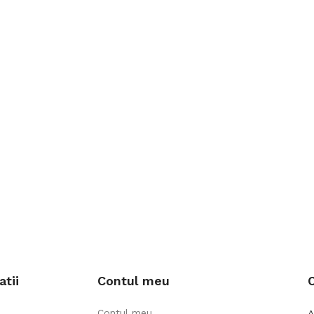
atii
Contul meu
Contul meu
A