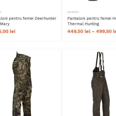
i
pantaloni
loni pentru femei Deerhunter
Pantaloni pentru femei H
 Mary
Thermal Hunting
5,00
lei
449,50
lei
–
499,50
l