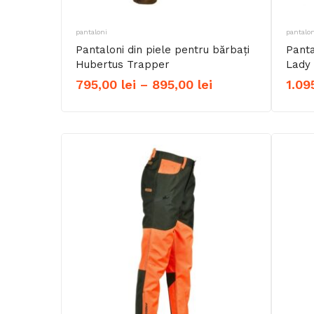
pantaloni
pantalon
Pantaloni din piele pentru bărbați
Panta
Hubertus Trapper
Lady
Interval
795,00
lei
–
895,00
lei
1.09
de
prețuri:
795,00 lei
până
la
895,00 lei