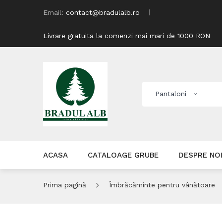
Email:
contact@bradulalb.ro
Livrare gratuita la comenzi mai mari de 1000 RON
Pantaloni
ACASA
CATALOAGE GRUBE
DESPRE NO
Prima pagină
Îmbrăcăminte pentru vânătoare