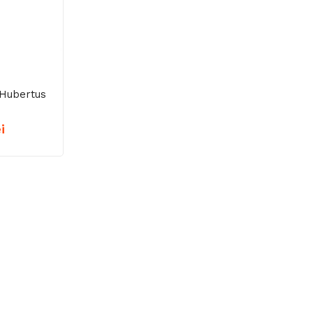
 Hubertus
Interval
i
de
prețuri:
545,00 lei
până
la
625,00 lei