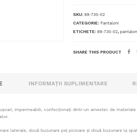
Tradition
Roncier
SKU:
89-730-02
Percussion
CATEGORIE:
Pantaloni
ETICHETE:
,
89-730-02
pantalon
SHARE THIS PRODUCT
E
INFORMAȚII SUPLIMENTARE
R
t ușoari, impermeabili, confecționați dintr-un amestec de materia
elor.
unare laterale, două buzunare pe| picioare și două buzunare la spa