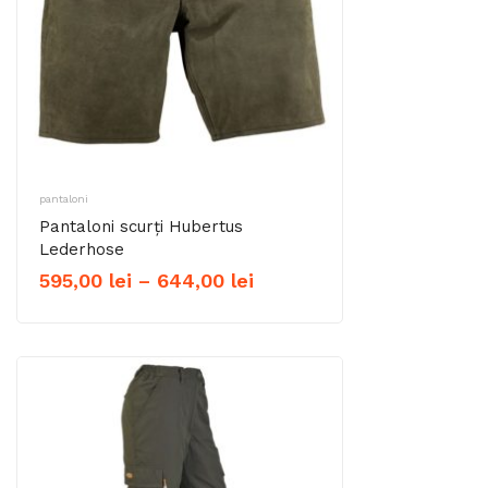
pantaloni
Pantaloni scurți Hubertus
Lederhose
Interval
595,00
lei
–
644,00
lei
de
prețuri:
595,00 lei
până
la
644,00 lei