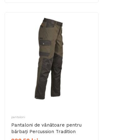
prețuri:
795,00 lei
până
la
895,00 lei
pantaloni
Pantaloni de vânătoare pentru
bărbați Percussion Tradition