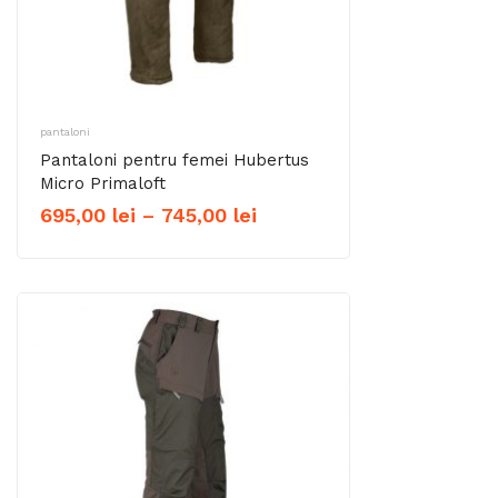
pantaloni
Pantaloni pentru femei Hubertus
Micro Primaloft
Interval
695,00
lei
–
745,00
lei
de
prețuri:
695,00 lei
până
la
745,00 lei