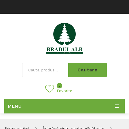
Cautare
0
Favorite
MENU
Prima pagină
Îmbrăcăminte pentru vânătoare