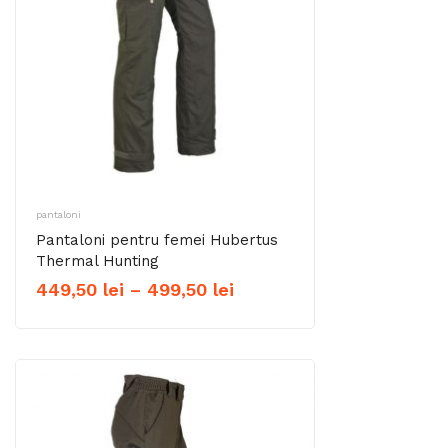
pantaloni
Pantaloni pentru femei Hubertus
Thermal Hunting
Interval
449,50
lei
–
499,50
lei
de
prețuri:
449,50 lei
până
la