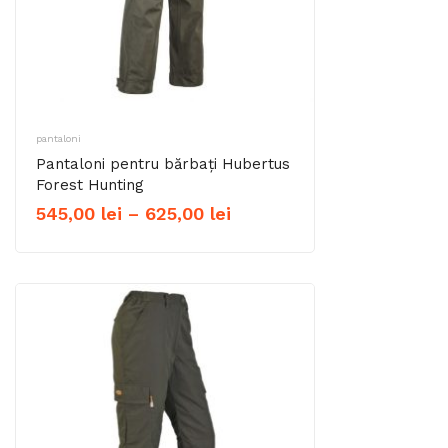
pantaloni
Pantaloni pentru bărbați Hubertus
Forest Hunting
Interval
545,00
lei
–
625,00
lei
de
prețuri:
545,00 lei
până
la
625,00 lei