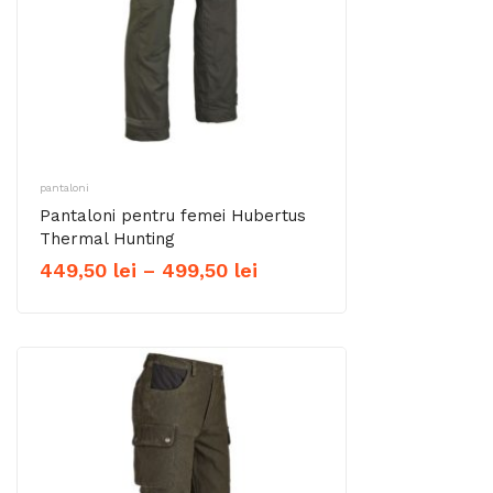
pantaloni
Pantaloni pentru femei Hubertus
Thermal Hunting
Interval
449,50
lei
–
499,50
lei
de
prețuri:
449,50 lei
până
la
499,50 lei