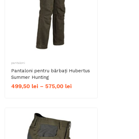
pantaloni
Pantaloni pentru bărbați Hubertus
Summer Hunting
Interval
499,50
lei
–
575,00
lei
de
prețuri:
499,50 lei
până
la