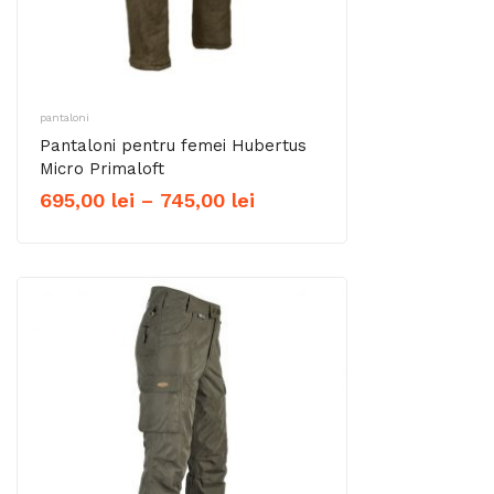
pantaloni
Pantaloni pentru femei Hubertus
Micro Primaloft
Interval
695,00
lei
–
745,00
lei
de
prețuri:
695,00 lei
până
la
745,00 lei