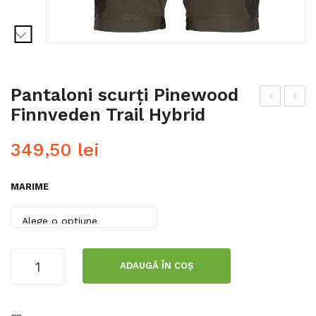
Pantaloni scurți Pinewood
Finnveden Trail Hybrid
ănu
agu
și
lă
349,50
lei
Pin
Pin
ew
ew
MARIME
ood
ood
Me
mb
ran
Cantitate
ADAUGĂ ÎN COȘ
Pantaloni
e
scurți
Hu
Pinewood
ntin