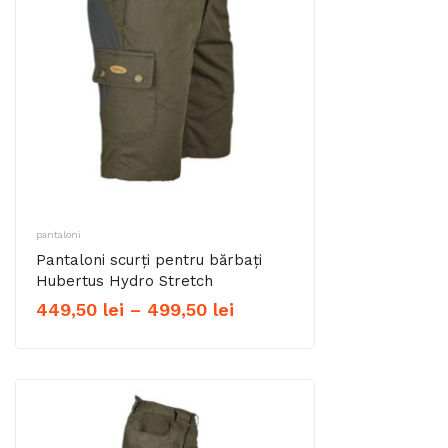
575,00 lei
pantaloni
Pantaloni scurți pentru bărbați
Hubertus Hydro Stretch
Interval
449,50
lei
–
499,50
lei
de
prețuri:
449,50 lei
până