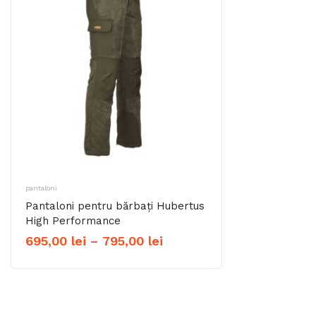
la
499,50 lei
pantaloni
Pantaloni pentru bărbați Hubertus
High Performance
Interval
695,00
lei
–
795,00
lei
de
prețuri:
695,00 lei