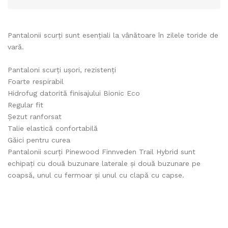
Pantalonii scurți sunt esențiali la vânătoare în zilele toride de
vară.
Pantaloni scurți ușori, rezistenți
Foarte respirabil
Hidrofug datorită finisajului Bionic Eco
Regular fit
Șezut ranforsat
Talie elastică confortabilă
Găici pentru curea
Pantalonii scurți Pinewood Finnveden Trail Hybrid sunt
echipați cu două buzunare laterale și două buzunare pe
coapsă, unul cu fermoar și unul cu clapă cu capse.