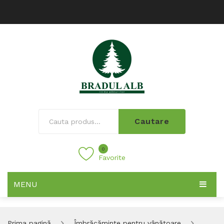
Cautare
0
Favorite
MENU
Prima pagină
Îmbrăcăminte pentru vânătoare