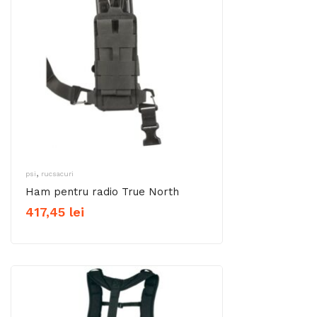
,
psi
rucsacuri
Ham pentru radio True North
417,45
lei