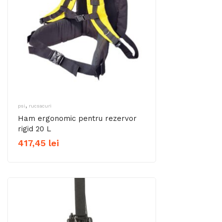
,
psi
rucsacuri
Ham ergonomic pentru rezervor
rigid 20 L
417,45
lei