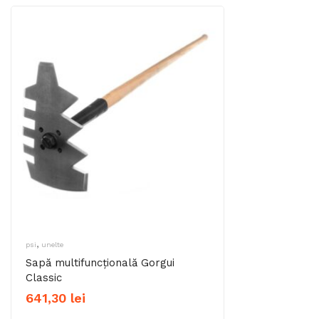
,
psi
unelte
Sapă multifuncțională Gorgui
Classic
641,30
lei