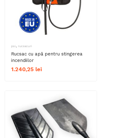
,
psi
rucsacuri
Rucsac cu apă pentru stingerea
incendiilor
1.240,25
lei