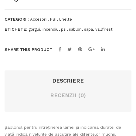
sapei
lă
multifuncționale
Gor
Gorgui
CATEGORII:
,
,
Accesorii
PSI
Unelte
gui
ETICHETE:
,
,
,
,
,
gorgui
incendiu
psi
sablon
sapa
vallfirest
Cla
ssic
SHARE THIS PRODUCT
DESCRIERE
RECENZII (0)
Șablonul pentru întreținerea lamei și indicarea duratei de
viață indică nivelurile de ascuțire ale diferitelor muchii.