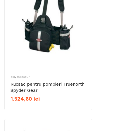
,
psi
rucsacuri
Rucsac pentru pompieri Truenorth
Spyder Gear
1.524,60
lei