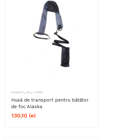
,
,
accesorii
psi
unelte
Husă de transport pentru bătător
de foc Alaska
130,10
lei