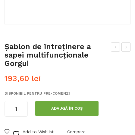
Șablon de întreținere a
sapei multifuncționale
usă
âne
Gorgui
sap
r
ă
pen
193,60
lei
mul
tru
tifu
sap
DISPONIBIL PENTRU PRE-COMENZI
ncți
ă
Cantitate
ona
mul
ADAUGĂ ÎN COȘ
Șablon
lă
tifu
de
Gor
ncți
întreținere
gui
ona
Add to Wishlist
Compare
a