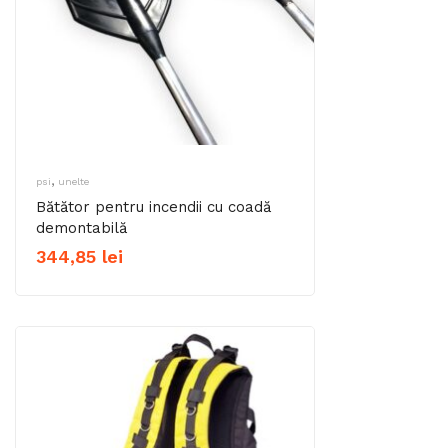
,
psi
unelte
Bătător pentru incendii cu coadă
demontabilă
344,85
lei