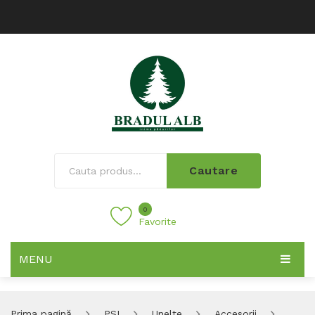
Cautare
0
Favorite
MENU
Prima pagină
PSI
Unelte
Accesorii