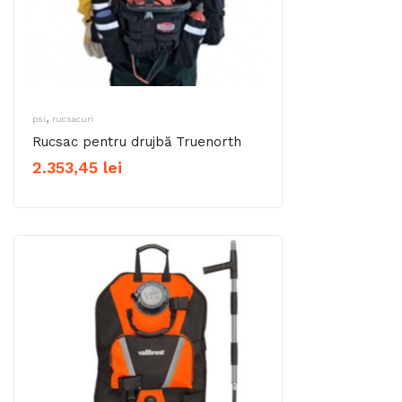
,
psi
rucsacuri
Rucsac pentru drujbă Truenorth
2.353,45
lei