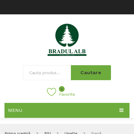
Cautare
0
Favorite
MENU
Prima pagină
PSI
Unelte
Sapă