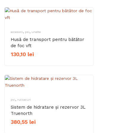
,
,
accesorii
psi
unelte
Husă de transport pentru bătător
de foc vft
130,10
lei
,
psi
rucsacuri
Sistem de hidratare și rezervor 3L
Truenorth
380,55
lei