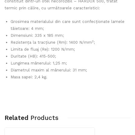
constituit dintr-un otel necorozibil – HARDOX 500, tratat
termic prin călire, cu următoarele caracteristici:
Grosimea materialului din care sunt confecționate lamele
tăietoare: 4 mm;
Dimensiuni: 335 x 185 mm;
2
Rezistența la tracțiune (Rm): 1400 N/mm
;
Limita de fluaj (Re): 1200 N/mm;
Duritate (HB): 415-500;
Lungimea mânerului: 1,25 m;
Diametrul maxim al mânerului: 31 mm;
Masa sapei: 2,4 kg.
Related
Products