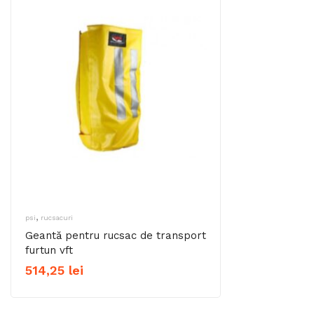
,
psi
rucsacuri
Geantă pentru rucsac de transport
furtun vft
514,25
lei