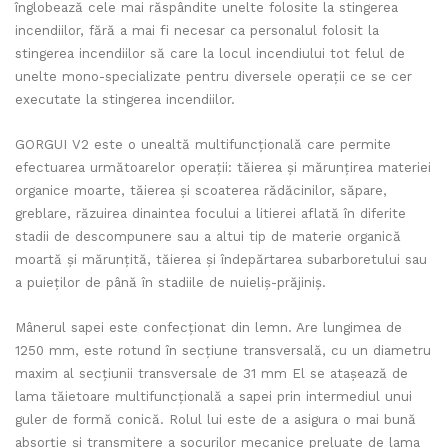
înglobează cele mai răspândite unelte folosite la stingerea
incendiilor, fără a mai fi necesar ca personalul folosit la
stingerea incendiilor să care la locul incendiului tot felul de
unelte mono-specializate pentru diversele operații ce se cer
executate la stingerea incendiilor.
GORGUI V2 este o unealtă multifuncțională care permite
efectuarea următoarelor operații: tăierea și mărunțirea materiei
organice moarte, tăierea și scoaterea rădăcinilor, săpare,
greblare, răzuirea dinaintea focului a litierei aflată în diferite
stadii de descompunere sau a altui tip de materie organică
moartă și mărunțită, tăierea și îndepărtarea subarboretului sau
a puieților de până în stadiile de nuieliș-prăjiniș.
Mânerul sapei este confecționat din lemn. Are lungimea de
1250 mm, este rotund în secțiune transversală, cu un diametru
maxim al secțiunii transversale de 31 mm El se atașează de
lama tăietoare multifuncțională a sapei prin intermediul unui
guler de formă conică. Rolul lui este de a asigura o mai bună
absorție și transmitere a șocurilor mecanice preluate de lama