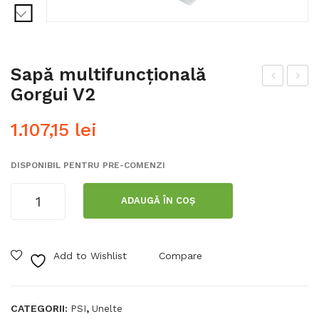
Sapă multifuncțională
Gorgui V2
apă
usă
mul
sap
1.107,15
lei
tifu
ă
ncți
mul
DISPONIBIL PENTRU PRE-COMENZI
ona
tifu
Cantitate
lă
ncți
ADAUGĂ ÎN COȘ
Sapă
Gor
ona
multifuncțională
gui
lă
Gorgui
Cla
Gor
Add to Wishlist
Compare
V2
ssic
gui
CATEGORII:
,
PSI
Unelte