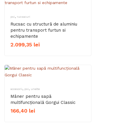
,
psi
rucsacuri
Rucsac cu structură de aluminiu
pentru transport furtun si
echipamente
2.099,35
lei
,
,
accesorii
psi
unelte
Mâner pentru sapă
multifuncțională Gorgui Classic
166,40
lei