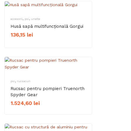
,
,
accesorii
psi
unelte
Husă sapă multifuncțională Gorgui
136,15
lei
,
psi
rucsacuri
Rucsac pentru pompieri Truenorth
Spyder Gear
1.524,60
lei