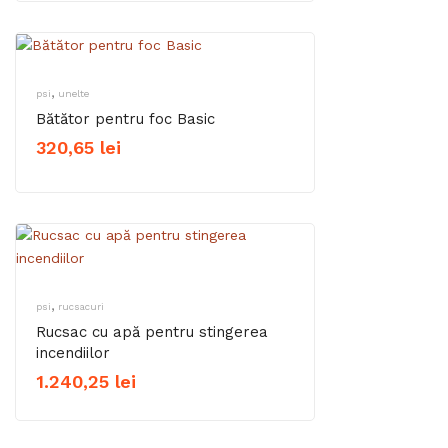
,
psi
unelte
Bătător pentru foc Basic
320,65
lei
,
psi
rucsacuri
Rucsac cu apă pentru stingerea
incendiilor
1.240,25
lei