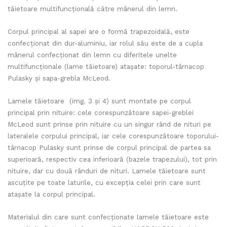
tăietoare multifuncțională către mânerul din lemn.
Corpul principal al sapei are o formă trapezoidală, este
confecționat din dur-aluminiu, iar rolul său este de a cupla
mânerul confecționat din lemn cu diferitele unelte
multifuncționale (lame tăietoare) atașate: toporul-târnacop
Pulasky și sapa-grebla McLeod.
Lamele tăietoare (img. 3 și 4) sunt montate pe corpul
principal prin nituire: cele corespunzătoare sapei-greblei
McLeod sunt prinse prin nituire cu un singur rând de nituri pe
lateralele corpului principal, iar cele corespunzătoare toporului-
târnacop Pulasky sunt prinse de corpul principal de partea sa
superioară, respectiv cea inferioară (bazele trapezului), tot prin
nituire, dar cu două rânduri de nituri. Lamele tăietoare sunt
ascuțite pe toate laturile, cu excepția celei prin care sunt
atașate la corpul principal.
Materialul din care sunt confecționate lamele tăietoare este