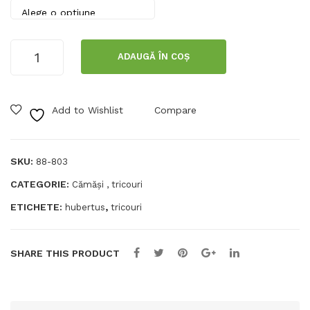
ber
Hig
tus
h
Cantitate
Sea
ADAUGĂ ÎN COȘ
Tricou
t
pentru
bărbați
Add to Wishlist
Compare
Hubertus
Wild
Boar
Hunting
SKU:
88-803
Lodge
CATEGORIE:
Cămăși , tricouri
ETICHETE:
,
hubertus
tricouri
SHARE THIS PRODUCT