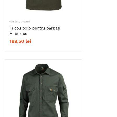
cămăși , tricouri
Tricou polo pentru bărbați
Hubertus
189,50
lei