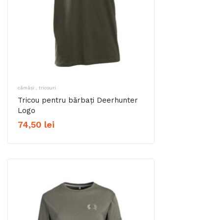
cămăși , tricouri
Tricou pentru bărbați Deerhunter
Logo
74,50
lei