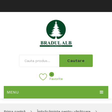
Cautare
0
Favorite
MENU
Prima pagină
Îmbrăcăminte pentru vânătoare