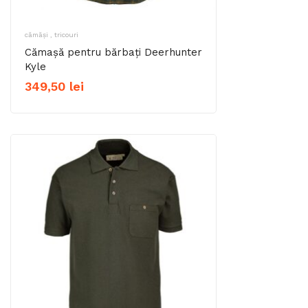
cămăși , tricouri
Cămașă pentru bărbați Deerhunter
Kyle
349,50
lei