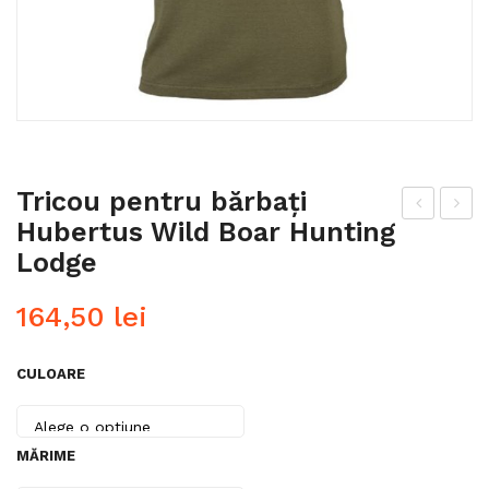
Tricou pentru bărbați
Hubertus Wild Boar Hunting
ent
eac
Lodge
ură
ă
înal
lun
164,50
lei
tă
gă
pen
Hu
CULOARE
tru
ber
rini
tus
chi
Lod
MĂRIME
Hu
en