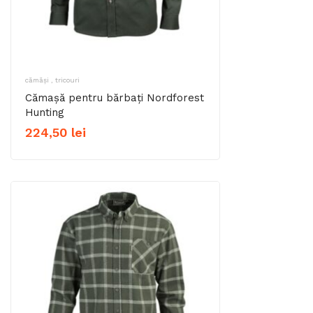
cămăși , tricouri
Cămașă pentru bărbați Nordforest
Hunting
224,50
lei