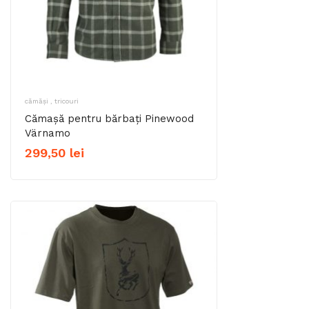
cămăși , tricouri
Cămașă pentru bărbați Pinewood
Värnamo
299,50
lei