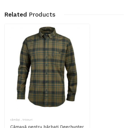
Related
Products
cămăși , tricouri
Cămașă pentru bărbați Deerhunter