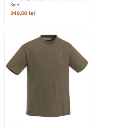
Kyle
349,50
lei