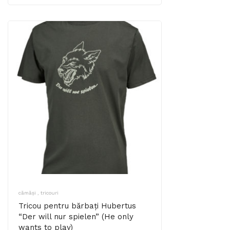
cămăși , tricouri
Tricou pentru bărbați Hubertus
“Der will nur spielen” (He only
wants to play)