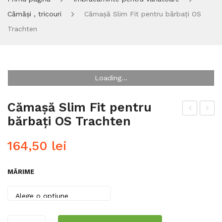
Cămăși , tricouri
Cămașă Slim Fit pentru bărbați OS
Trachten
Loading...
Cămașă Slim Fit pentru
bărbați OS Trachten
ăm
rico
așă
u
164,50
lei
sli
pol
m
o
MĂRIME
fit
OS
pen
Tra
tru
cht
băr
en
Cantitate