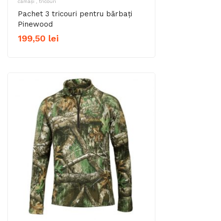
cămăși , tricouri
Pachet 3 tricouri pentru bărbați
Pinewood
199,50
lei