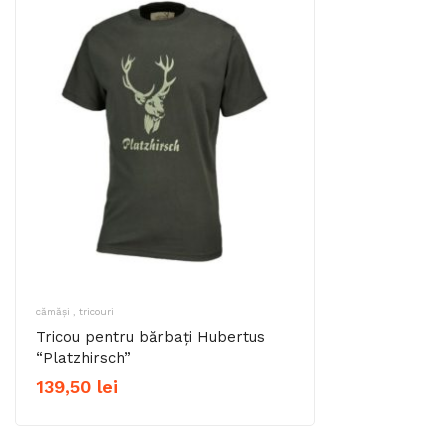
cămăși , tricouri
Tricou pentru bărbați Hubertus
“Platzhirsch”
139,50
lei