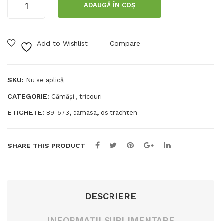
ADAUGĂ ÎN COȘ
Cămașă
bați
Slim
OS-
Fit
Tra
Add to Wishlist
Compare
pentru
cht
bărbați
en
OS
Trachten
SKU:
Nu se aplică
CATEGORIE:
Cămăși , tricouri
ETICHETE:
,
,
89-573
camasa
os trachten
SHARE THIS PRODUCT
DESCRIERE
INFORMAȚII SUPLIMENTARE