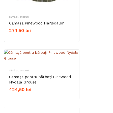
cămăși , tricouri
Cămașă Pinewood Härjedalen
274,50
lei
cămăși , tricouri
Cămașă pentru bărbați Pinewood
Nydala Grouse
424,50
lei