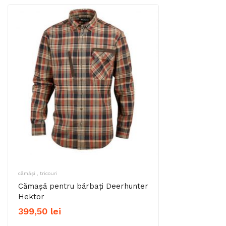
cămăși , tricouri
Cămașă pentru bărbați Deerhunter
Hektor
399,50
lei