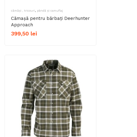
,
cămăși , tricouri
pândă și camuflaj
Cămașă pentru bărbați Deerhunter
Approach
399,50
lei