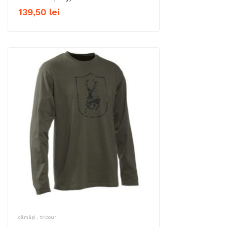
139,50
lei
cămăși , tricouri