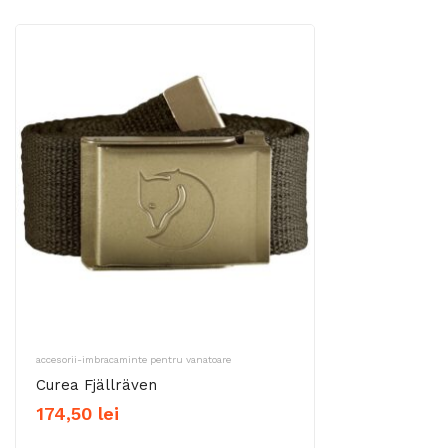
accesorii-imbracaminte pentru vanatoare
Curea Fjällräven
174,50
lei