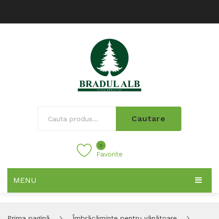
Cautare
0
Favorite
MENU
Prima pagină
Îmbrăcăminte pentru vânătoare