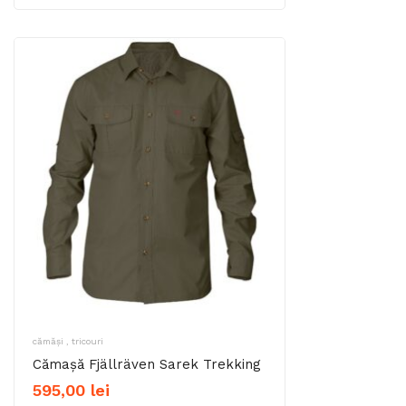
cămăși , tricouri
Cămașă Fjällräven Sarek Trekking
595,00
lei