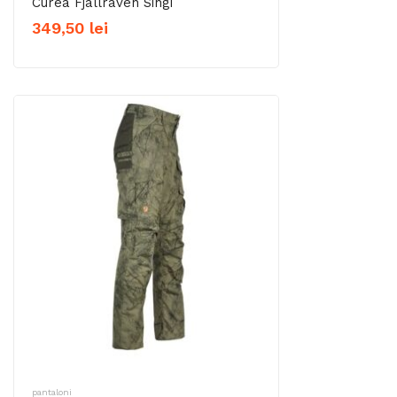
Curea Fjällräven Singi
349,50
lei
pantaloni