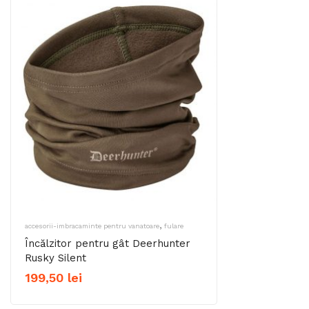
,
accesorii-imbracaminte pentru vanatoare
fulare
Încălzitor pentru gât Deerhunter
Rusky Silent
199,50
lei