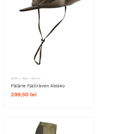
pălării, șepci, căciuli
Pălărie Fjällräven Abisko
299,50
lei