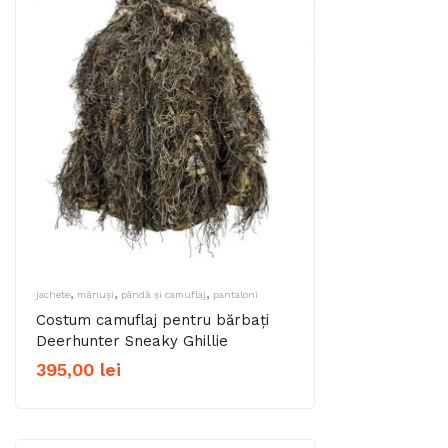
,
,
,
jachete
mănuși
pândă și camuflaj
pantaloni
Costum camuflaj pentru bărbați
Deerhunter Sneaky Ghillie
395,00
lei