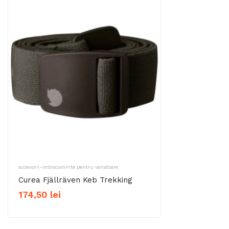
accesorii-imbracaminte pentru vanatoare
Curea Fjällräven Keb Trekking
174,50
lei