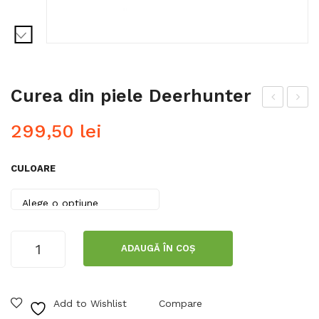
Curea din piele Deerhunter
ant
ach
299,50
lei
alo
etă
ni
De
CULOARE
da
erh
mă
unt
Win
er
ter
din
Cantitate
ADAUGĂ ÎN COȘ
Curea
hos
lân
din
e
ă
piele
Lad
pen
Add to Wishlist
Compare
Deerhunter
y
tru