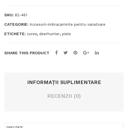
Est
băr
elle
bați
SKU:
82-461
CATEGORIE:
Accesorii-imbracaminte pentru vanatoare
ETICHETE:
,
,
curea
deerhunter
piele
SHARE THIS PRODUCT
INFORMAȚII SUPLIMENTARE
RECENZII (0)
GREUTATE