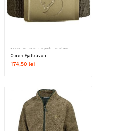
accesorii-imbracaminte pentru vanatoare
Curea Fjällräven
174,50
lei