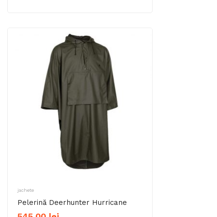
jachete
Pelerină Deerhunter Hurricane
545,00
lei