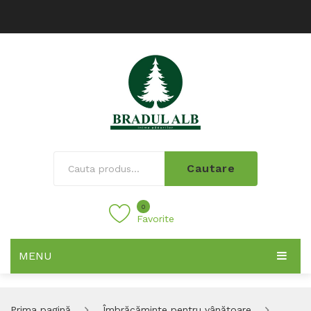
Cautare
0
Favorite
MENU
Prima pagină
Îmbrăcăminte pentru vânătoare