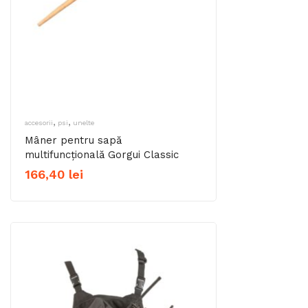
,
,
accesorii
psi
unelte
Mâner pentru sapă
multifuncțională Gorgui Classic
166,40
lei