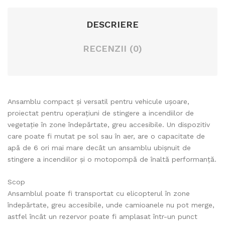
de
rar
DESCRIERE
urg
ea
enț
veh
RECENZII (0)
ă
icul
cu
elo
con
r
trol
de
Ansamblu compact și versatil pentru vehicule ușoare,
de
inte
proiectat pentru operațiuni de stingere a incendiilor de
la
rve
vegetație în zone îndepărtate, greu accesibile. Un dispozitiv
care poate fi mutat pe sol sau în aer, are o capacitate de
dist
nție
apă de 6 ori mai mare decât un ansamblu ubișnuit de
anț
Tac
stingere a incendiilor și o motopompă de înaltă performanță.
ă
tica
Vall
l
Scop
Ansamblul poate fi transportat cu elicopterul în zone
fire
Uni
îndepărtate, greu accesibile, unde camioanele nu pot merge,
st
t 1
astfel încât un rezervor poate fi amplasat într-un punct
Vall