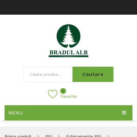
Cautare
0
Favorite
MENU
Prima pagină
PSI
Echipamente PSI