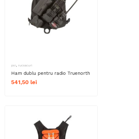
,
psi
rucsacuri
Ham dublu pentru radio Truenorth
541,50
lei