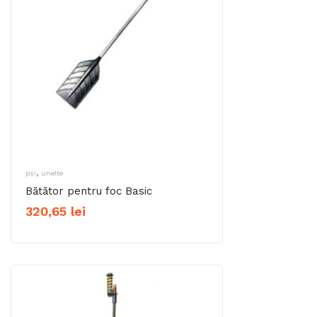
,
psi
unelte
Bătător pentru foc Basic
320,65
lei