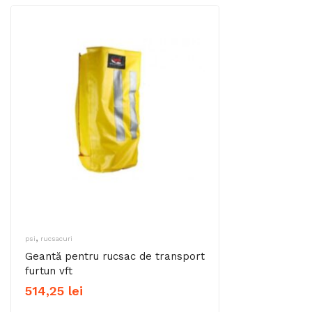
,
psi
rucsacuri
Geantă pentru rucsac de transport
furtun vft
514,25
lei