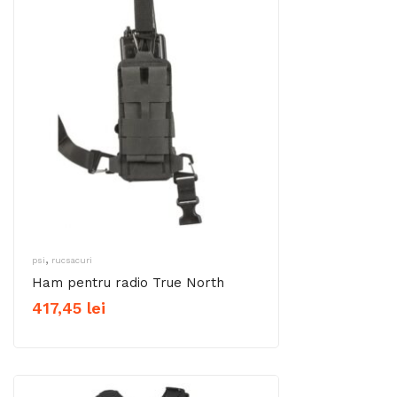
,
psi
rucsacuri
Ham pentru radio True North
417,45
lei