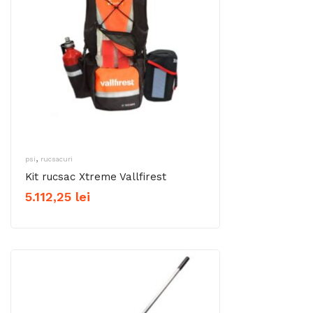
,
psi
rucsacuri
Kit rucsac Xtreme Vallfirest
5.112,25
lei