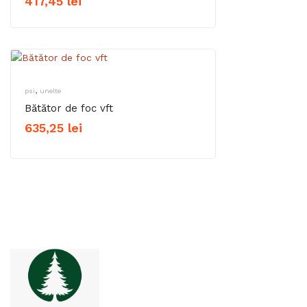
417,45
lei
,
psi
unelte
Bătător de foc vft
635,25
lei