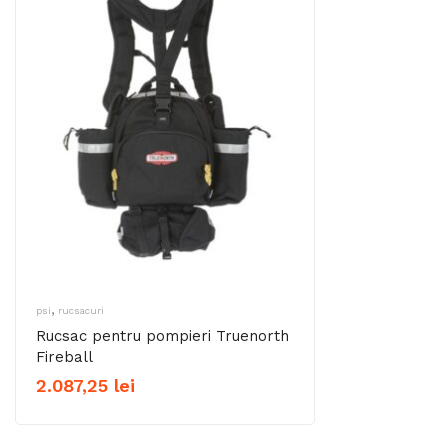
,
psi
rucsacuri
Rucsac pentru pompieri Truenorth
Fireball
2.087,25
lei