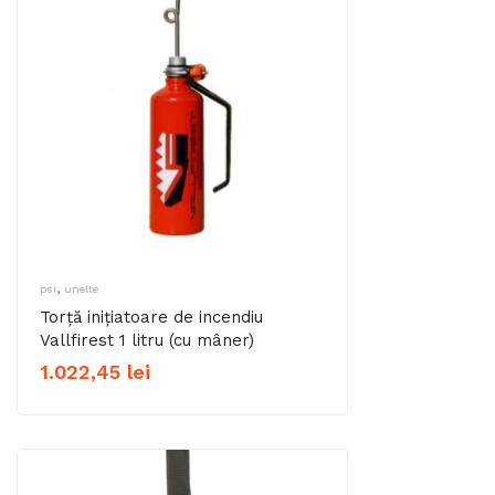
,
psi
unelte
Torță inițiatoare de incendiu
Vallfirest 1 litru (cu mâner)
1.022,45
lei