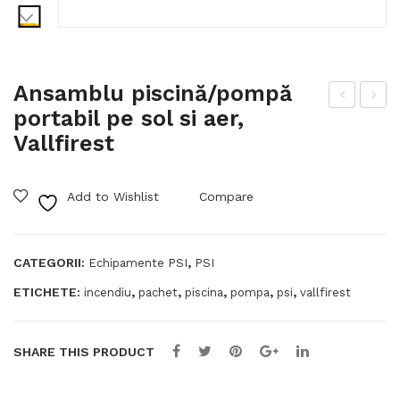
Ansamblu piscină/pompă
portabil pe sol si aer,
tilaj
nsa
Vallfirest
rob
mb
ot
lu
mul
de
Add to Wishlist
Compare
tifu
ech
ncți
ipa
CATEGORII:
,
Echipamente PSI
PSI
ona
me
ETICHETE:
,
,
,
,
,
incendiu
pachet
piscina
pompa
psi
vallfirest
l
nte
pen
pen
tru
tru
SHARE THIS PRODUCT
situ
con
ații
figu